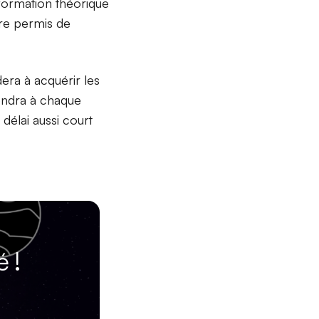
 formation théorique
tre permis de
era à acquérir les
endra à chaque
délai aussi court
 !