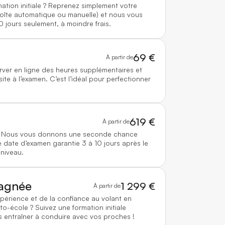
mation initiale ? Reprenez simplement votre
boîte automatique ou manuelle) et nous vous
0 jours seulement, à moindre frais.
69 €
À partir de
rver en ligne des heures supplémentaires et
te à l’examen. C’est l’idéal pour perfectionner
619 €
À partir de
 ? Nous vous donnons une seconde chance
 date d’examen garantie 3 à 10 jours après le
 niveau.
agnée
1 299 €
À partir de
xpérience et de la confiance au volant en
to-école ? Suivez une formation initiale
 entraîner à conduire avec vos proches !