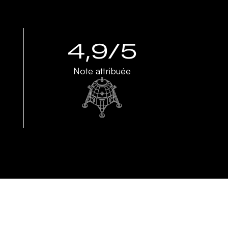
4,9/5
Note attribuée