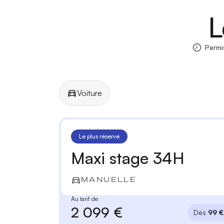
L
Permi
Voiture
Manuelle
Automatique
Le plus réservé
Maxi stage 34H
MANUELLE
Au tarif de
2 099 €
Dès
99 €