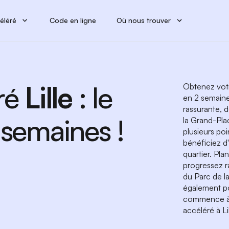
éléré
Code en ligne
Où nous trouver
ré
Lille
: le
Obtenez votr
en 2 semaines
rassurante, 
 semaines !
la Grand-Pla
plusieurs poi
bénéficiez d
quartier. Pla
progressez r
du Parc de la
également po
commence à L
accéléré à Lil