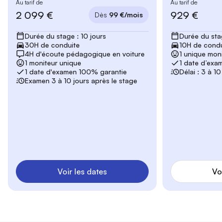
Au tarif de
Au tarif de
2 099 €
929 €
Dès
99 €/mois
Durée du stage : 10 jours
Durée du stag
30H de conduite
10H de condu
4H d'écoute pédagogique en voiture
1 unique mon
1 moniteur unique
1 date d’exa
1 date d'examen 100% garantie
Délai : 3 à 1
Examen 3 à 10 jours après le stage
Voir les dates
Vo