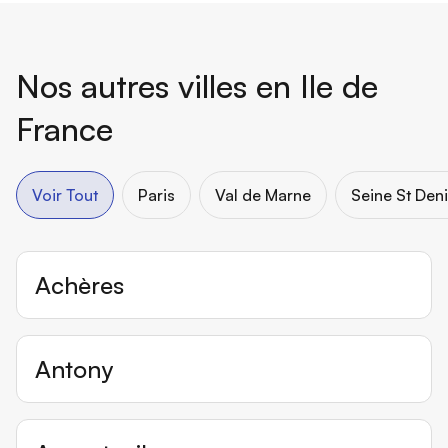
Nos autres villes en Ile de
Horaires de renseignements
Horaires de renseignements
France
Voir Tout
Paris
Val de Marne
Seine St Den
Prendre rendez-vous
Prendre rendez-vous
Achères
Voir les disponibilités
Voir les disponibilités
Me notifier
Me notifier
Antony