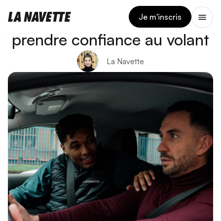
28 MARS 2024
7 astuces permis pour
Je m'inscris
prendre confiance au volant
La Navette