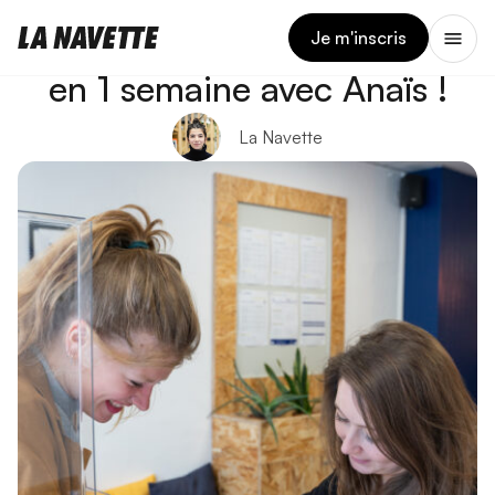
2 DÉCEMBRE 2024
Permis accéléré boîte auto
Je m'inscris
en 1 semaine avec Anaïs !
La Navette