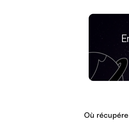
E
Où récupére