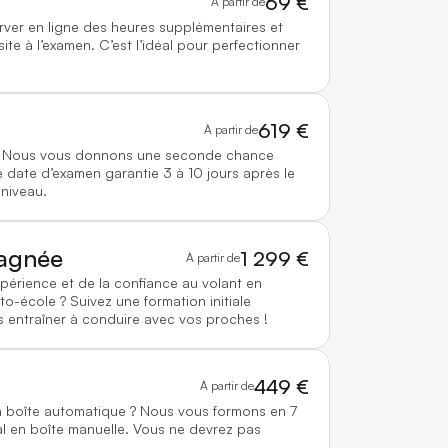
69 €
À partir de
rver en ligne des heures supplémentaires et
te à l’examen. C’est l’idéal pour perfectionner
619 €
À partir de
 ? Nous vous donnons une seconde chance
 date d’examen garantie 3 à 10 jours après le
 niveau.
agnée
1 299 €
À partir de
xpérience et de la confiance au volant en
to-école ? Suivez une formation initiale
 entraîner à conduire avec vos proches !
449 €
À partir de
n boîte automatique ? Nous vous formons en 7
l en boîte manuelle. Vous ne devrez pas