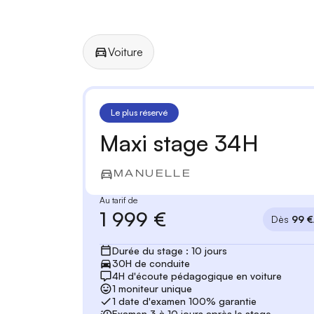
Voiture
Manuelle
Automatique
Le plus réservé
Maxi stage 34H
MANUELLE
Au tarif de
1 999 €
Dès
99 €
Durée du stage : 10 jours
30H de conduite
4H d'écoute pédagogique en voiture
1 moniteur unique
1 date d'examen 100% garantie
Examen 3 à 10 jours après le stage