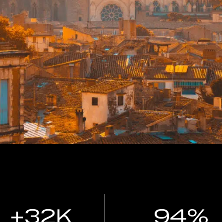
+32K
94%