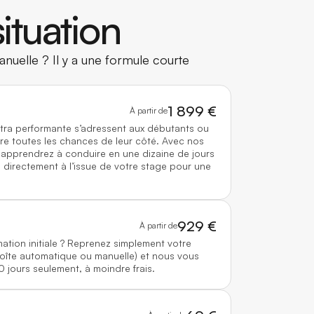
ituation
nuelle ? Il y a une formule courte
1 899 €
À partir de
ltra performante s’adressent aux débutants ou
re toutes les chances de leur côté. Avec nos
 apprendrez à conduire en une dizaine de jours
directement à l’issue de votre stage pour une
929 €
À partir de
mation initiale ? Reprenez simplement votre
boîte automatique ou manuelle) et nous vous
0 jours seulement, à moindre frais.