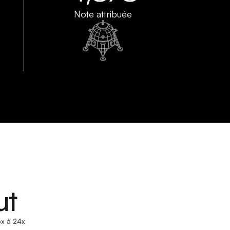
Note attribuée
ut
x à 24x