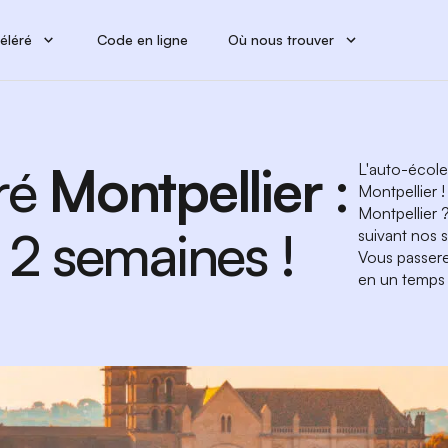
éléré
Code en ligne
Où nous trouver
ré
Montpellier
:
L'auto-école
Montpellier !
Montpellier 
 2 semaines !
suivant nos 
Vous passere
en un temps 