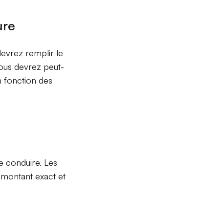
ure
evrez remplir le
ous devrez peut-
 fonction des
e conduire. Les
e montant exact et