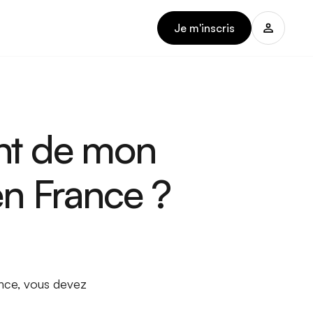
Je m'inscris
nt de mon
en France ?
nce, vous devez