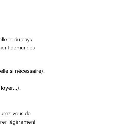
lle et du pays
ement demandés
lle si nécessaire).
 loyer…).
urez-vous de
férer légèrement