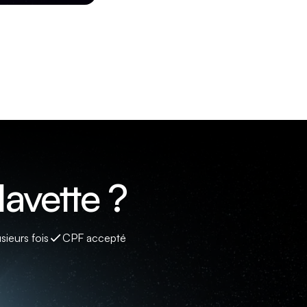
avette ?
sieurs fois
CPF accepté