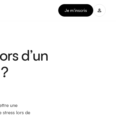
Je m'inscris
ors d’un
 ?
ettre une
 stress lors de