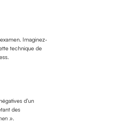
l’examen. Imaginez-
ette technique de
ess.
négatives d’un
étant des
amen ».