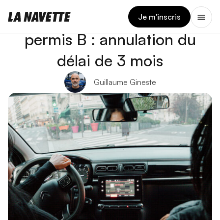
7 JANVIER 2026
Réforme du stage passerelle
Je m'inscris
permis B : annulation du
délai de 3 mois
Guillaume Gineste