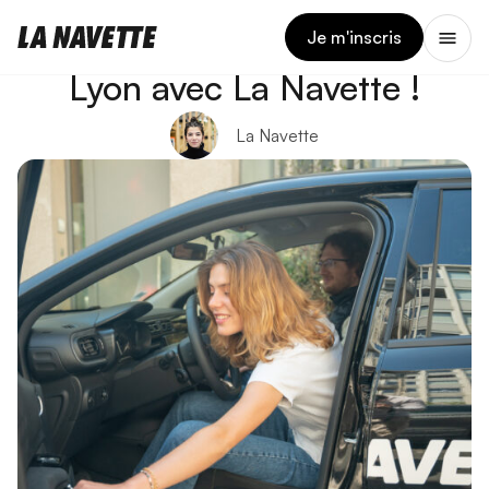
11 JUIN 2026
La conduite accompagnée à
Je m'inscris
Lyon avec La Navette !
La Navette