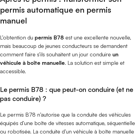
Horaires de renseignements
Horaires de renseignements
permis automatique en permis
manuel
L’obtention du
permis B78
est une excellente nouvelle,
Prendre rendez-vous
Prendre rendez-vous
mais beaucoup de jeunes conducteurs se demandent
comment faire s’ils souhaitent un jour conduire
un
véhicule à boîte manuelle
Voir les disponibilités
Voir les disponibilités
. La solution est simple et
accessible.
Me notifier
Me notifier
Le permis B78 : que peut-on conduire (et ne
pas conduire) ?
Le permis B78 n’autorise que la conduite des véhicules
équipés d’une boîte de vitesses automatique, séquentielle
ou robotisée. La conduite d’un véhicule à boîte manuelle