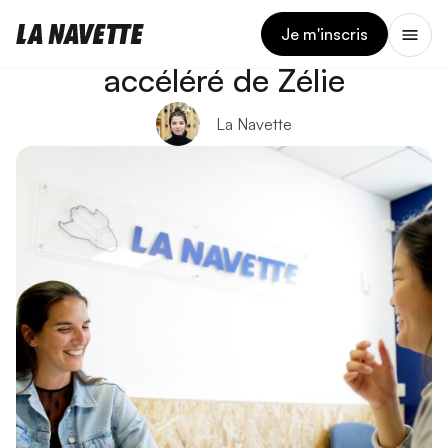
11 JUIN 2026
La formation permis
Je m'inscris
accéléré de Zélie
La Navette