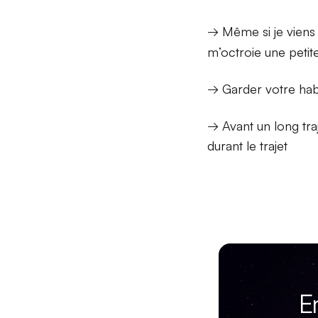
→ Même si je vien
m’octroie une petit
→ Garder votre habi
→ Avant un long tra
durant le trajet
E