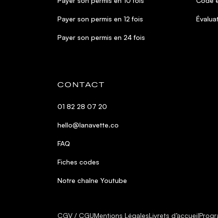
Payer son permis en 10 fois
Code e
Payer son permis en 12 fois
Évalua
Payer son permis en 24 fois
CONTACT
01 82 28 07 20
hello@lanavette.co
FAQ
Fiches codes
Notre chaîne Youtube
CGV / CGU
Mentions Légales
Livrets d’accueil
Progr