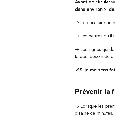
Avant de
circuler s
dans environ ⅓ de
→ Je dois faire un 
→ Les heures ou il f
→ Les signes qui do
le dos, besoin de ch
📌Si je me sens fat
Prévenir la 
→ Lorsque les premie
dizaine de minutes.