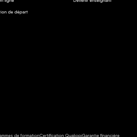
n ligne
Devenir enseignant
tion de départ
ammes de formation
Certification Qualiopi
Garantie financière