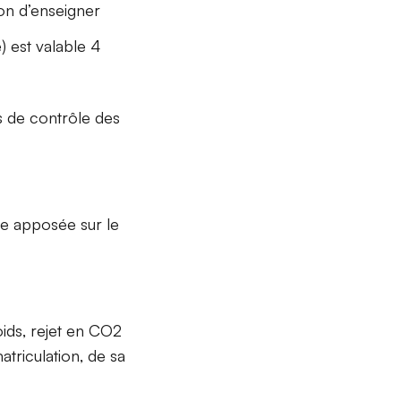
ion d’enseigner
) est valable 4
s de contrôle des
tre apposée sur le
oids, rejet en CO2
triculation, de sa