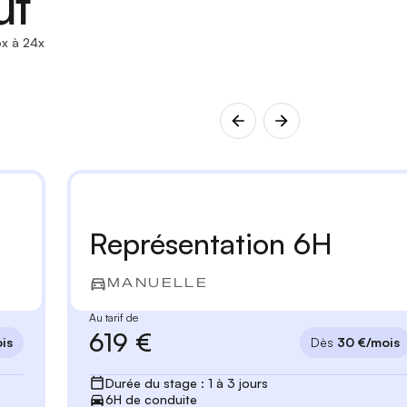
ut
x à 24x
Représentation 6H
MANUELLE
Au tarif de
619 €
is
Dès
30 €/mois
Durée du stage : 1 à 3 jours
6H de conduite