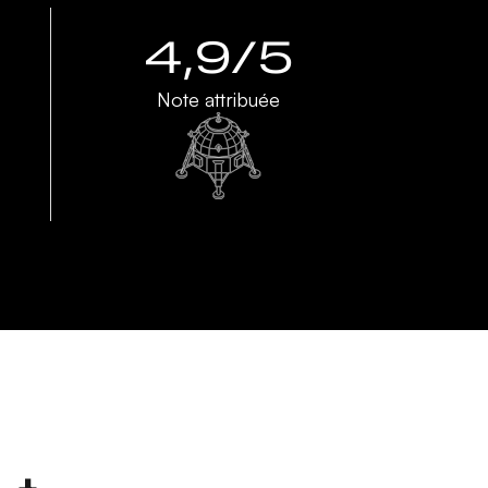
4,9/5
Note attribuée