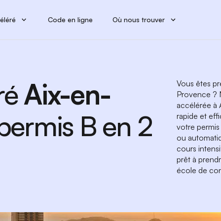
éléré
Code en ligne
Où nous trouver
ré
Aix-en-
Vous êtes pr
Provence ? N
accélérée à
 permis B en 2
rapide et eff
votre permis
ou automatiq
cours intens
prêt à prend
école de con