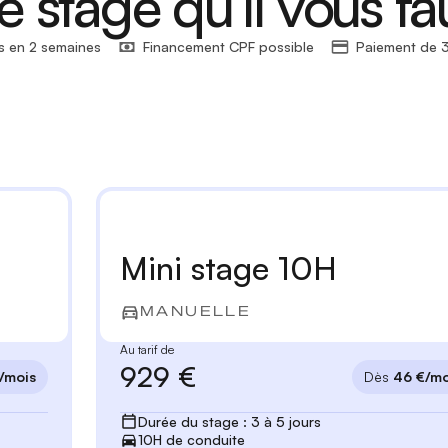
e stage qu’il vous fa
s en 2 semaines
Financement CPF possible
Paiement de 3
Mini stage 10H
MANUELLE
Au tarif de
929 €
/mois
Dès
46 €/mo
Durée du stage : 3 à 5 jours
10H de conduite