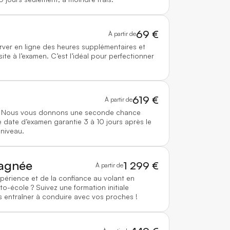
69 €
À partir de
rver en ligne des heures supplémentaires et
te à l’examen. C’est l’idéal pour perfectionner
619 €
À partir de
 ? Nous vous donnons une seconde chance
 date d’examen garantie 3 à 10 jours après le
 niveau.
agnée
1 299 €
À partir de
xpérience et de la confiance au volant en
to-école ? Suivez une formation initiale
 entraîner à conduire avec vos proches !