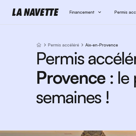
Financement
Permis acc
Permis accéléré
Aix-en-Provence
Permis accélé
Provence
: le
semaines !