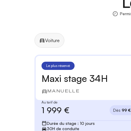
L
Permi
Voiture
Manuelle
Automatique
Le plus réservé
Maxi stage 34H
MANUELLE
Au tarif de
1 999 €
Dès
99 €
Durée du stage : 10 jours
30H de conduite