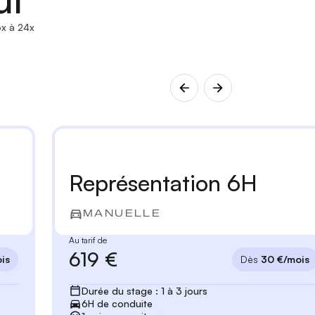
x à 24x
Représentation 6H
MANUELLE
Au tarif de
619 €
is
Dès
30 €/mois
Durée du stage : 1 à 3 jours
6H de conduite