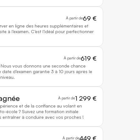
69 €
À partir de
rver en ligne des heures supplémentaires et
te à l’examen. C’est l’idéal pour perfectionner
619 €
À partir de
 ? Nous vous donnons une seconde chance
 date d’examen garantie 3 à 10 jours après le
 niveau.
agnée
1 299 €
À partir de
xpérience et de la confiance au volant en
to-école ? Suivez une formation initiale
 entraîner à conduire avec vos proches !
449 €
À partir de