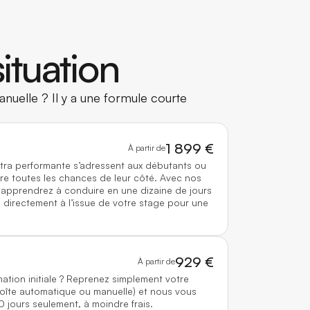
ituation
nuelle ? Il y a une formule courte
1 899 €
À partir de
ltra performante s’adressent aux débutants ou
re toutes les chances de leur côté. Avec nos
 apprendrez à conduire en une dizaine de jours
directement à l’issue de votre stage pour une
929 €
À partir de
mation initiale ? Reprenez simplement votre
boîte automatique ou manuelle) et nous vous
0 jours seulement, à moindre frais.