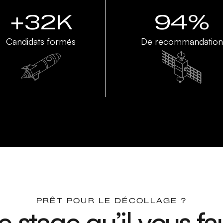
+32K
94%
Candidats formés
De recommandation
PRÊT POUR LE DÉCOLLAGE ?
e stage qu’il vous fa