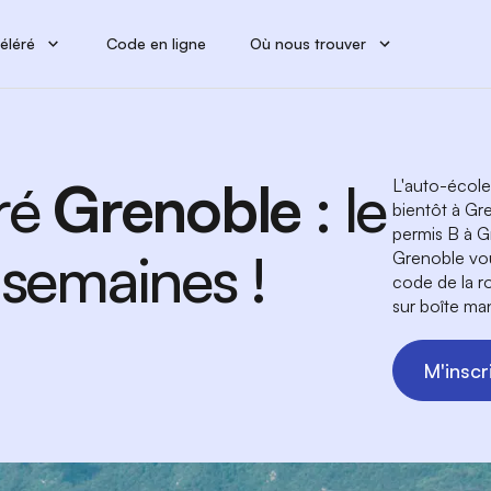
éléré
Code en ligne
Où nous trouver
ré
Grenoble
: le
L'auto-école
bientôt à Gr
permis B à G
 semaines !
Grenoble vou
code de la r
sur boîte ma
M'inscri