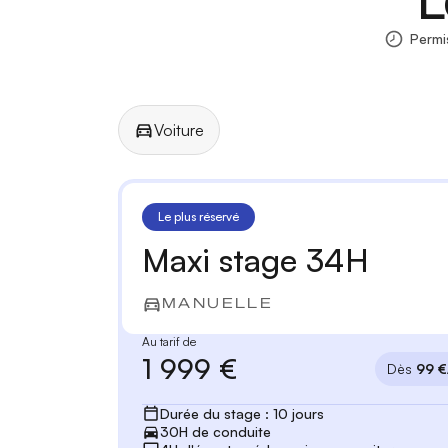
Permi
Voiture
Manuelle
Automatique
Le plus réservé
Maxi stage 34H
MANUELLE
Au tarif de
1 999 €
Dès
99 €
Durée du stage : 10 jours
30H de conduite