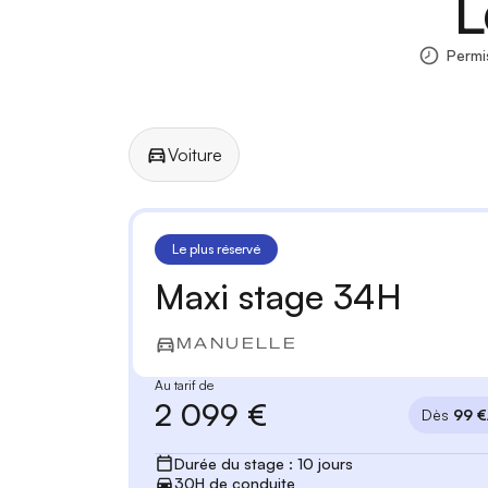
L
Permi
Voiture
Manuelle
Automatique
Le plus réservé
Maxi stage 34H
MANUELLE
Au tarif de
2 099 €
Dès
99 €
Durée du stage : 10 jours
30H de conduite