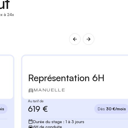
ut
x à 24x
Représentation 6H
MANUELLE
Au tarif de
619 €
is
Dès
30 €/mois
Durée du stage : 1 à 3 jours
6H de conduite