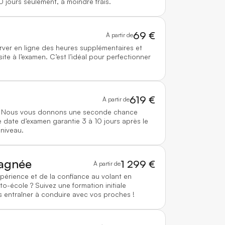
0 jours seulement, à moindre frais.
69 €
À partir de
rver en ligne des heures supplémentaires et
te à l’examen. C’est l’idéal pour perfectionner
619 €
À partir de
 ? Nous vous donnons une seconde chance
 date d’examen garantie 3 à 10 jours après le
 niveau.
agnée
1 299 €
À partir de
xpérience et de la confiance au volant en
to-école ? Suivez une formation initiale
 entraîner à conduire avec vos proches !