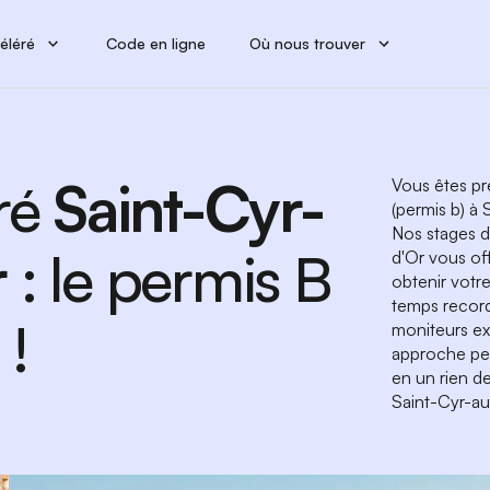
éléré
Code en ligne
Où nous trouver
ré
Saint-Cyr-
Vous êtes pr
(permis b) à
Nos stages 
r
: le permis B
d'Or vous of
obtenir votr
temps record
 !
moniteurs ex
approche per
en un rien d
Saint-Cyr-a