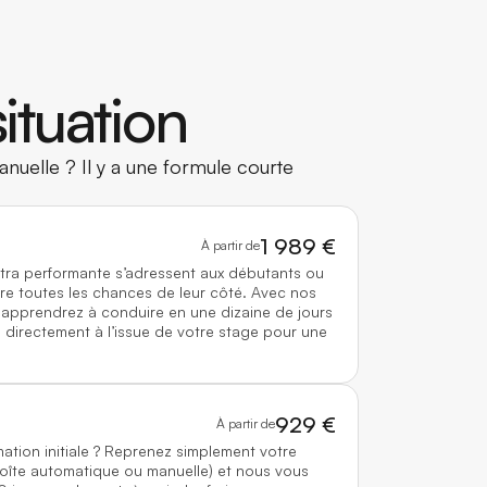
ituation
nuelle ? Il y a une formule courte
1 989 €
À partir de
ltra performante s’adressent aux débutants ou
re toutes les chances de leur côté. Avec nos
 apprendrez à conduire en une dizaine de jours
directement à l’issue de votre stage pour une
929 €
À partir de
mation initiale ? Reprenez simplement votre
boîte automatique ou manuelle) et nous vous