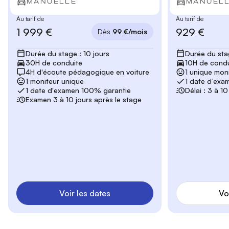
MANUELLE
MANUEL
Au tarif de
Au tarif de
1 999 €
929 €
Dès
99 €/mois
Durée du stage : 10 jours
Durée du stag
30H de conduite
10H de condu
4H d'écoute pédagogique en voiture
1 unique mon
1 moniteur unique
1 date d’exa
1 date d'examen 100% garantie
Délai : 3 à 1
Examen 3 à 10 jours après le stage
Voir les dates
Vo