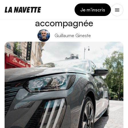
11 JUIN 2026
Voiture interdite en conduite
Je m'inscris
accompagnée
Guillaume Gineste