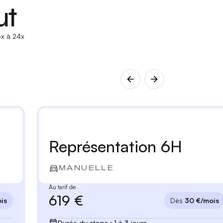
ut
x à 24x
Représentation 6H
MANUELLE
Au tarif de
619 €
is
Dès
30 €/mois
Durée du stage : 1 à 3 jours