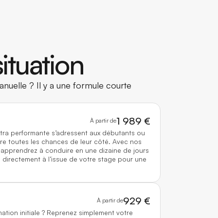
ituation
nuelle ? Il y a une formule courte
1 989 €
À partir de
ltra performante s’adressent aux débutants ou
re toutes les chances de leur côté. Avec nos
 apprendrez à conduire en une dizaine de jours
directement à l’issue de votre stage pour une
929 €
À partir de
mation initiale ? Reprenez simplement votre