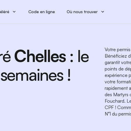
éléré
Code en ligne
Où nous trouver
ré
Chelles
: le
Votre permis
Bénéficiez d
garantit votr
 semaines !
points de dép
expérience p
votre format
rapidement a
des Martyrs 
Fouchard. Le
CPF ! Comme
N°1 du permi