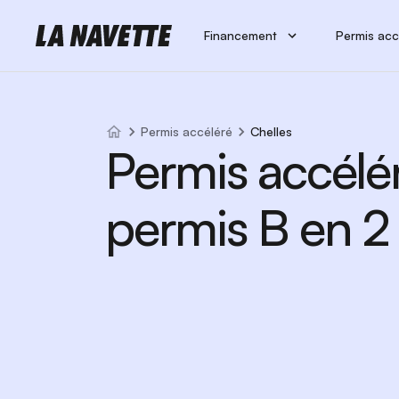
Financement
Permis acc
Permis accéléré
Chelles
Permis accélé
permis B en 2