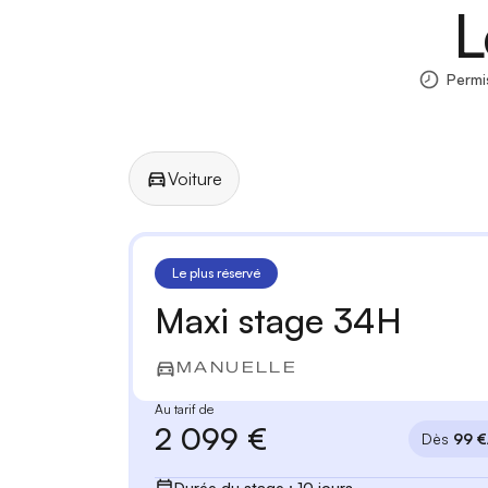
L
Permi
Voiture
Manuelle
Automatique
Le plus réservé
Maxi stage 34H
MANUELLE
Au tarif de
2 099 €
Dès
99 €
Durée du stage : 10 jours