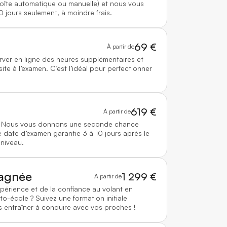
boîte automatique ou manuelle) et nous vous
0 jours seulement, à moindre frais.
69 €
À partir de
rver en ligne des heures supplémentaires et
te à l’examen. C’est l’idéal pour perfectionner
619 €
À partir de
 ? Nous vous donnons une seconde chance
 date d’examen garantie 3 à 10 jours après le
 niveau.
agnée
1 299 €
À partir de
xpérience et de la confiance au volant en
to-école ? Suivez une formation initiale
 entraîner à conduire avec vos proches !