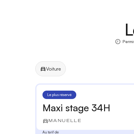
L
Permi
Voiture
Manuelle
Automatique
Le plus réservé
Maxi stage 34H
MANUELLE
Au tarif de