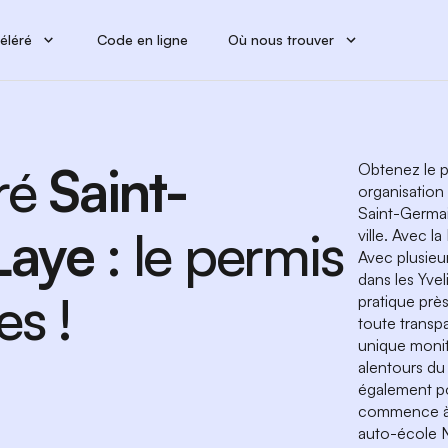
éléré
Code en ligne
Où nous trouver
ré
Saint-
Obtenez le p
organisation
Saint-Germai
Laye
: le permis
ville. Avec l
Avec plusieu
dans les Yve
es !
pratique prè
toute transp
unique monit
alentours du
également po
commence à 
auto-école N