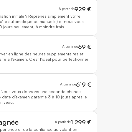
929 €
À partir de
mation initiale ? Reprenez simplement votre
boîte automatique ou manuelle) et nous vous
0 jours seulement, à moindre frais.
69 €
À partir de
rver en ligne des heures supplémentaires et
te à l’examen. C’est l’idéal pour perfectionner
619 €
À partir de
 ? Nous vous donnons une seconde chance
 date d’examen garantie 3 à 10 jours après le
 niveau.
agnée
1 299 €
À partir de
xpérience et de la confiance au volant en