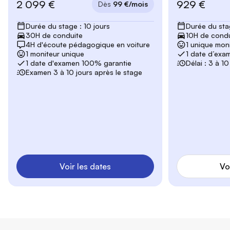
2 099 €
929 €
Dès
99 €/mois
Durée du stage : 10 jours
Durée du stag
30H de conduite
10H de condu
4H d'écoute pédagogique en voiture
1 unique mon
1 moniteur unique
1 date d’exa
1 date d'examen 100% garantie
Délai : 3 à 1
Examen 3 à 10 jours après le stage
Voir les dates
Vo