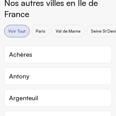
Nos autres villes en Ile de
Horaires de renseignements
Horaires de renseignements
France
Voir Tout
Paris
Val de Marne
Seine St Den
Prendre rendez-vous
Prendre rendez-vous
Achères
Voir les disponibilités
Voir les disponibilités
Me notifier
Me notifier
Antony
Argenteuil