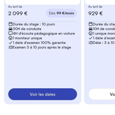
Au tarif de
Au tarif de
2 099 €
929 €
Dès
99 €/mois
Durée du stage : 10 jours
Durée du stag
30H de conduite
10H de condu
4H d'écoute pédagogique en voiture
1 unique mon
1 moniteur unique
1 date d’exa
1 date d'examen 100% garantie
Délai : 3 à 1
Examen 3 à 10 jours après le stage
Voir les dates
Vo