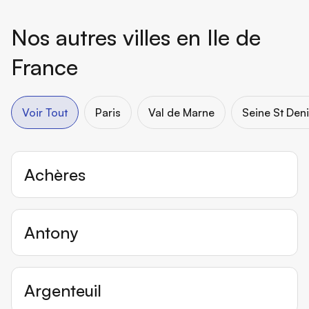
Nos autres villes en Ile de
Horaires de renseignements
Horaires de renseignements
France
Voir Tout
Paris
Val de Marne
Seine St Den
Prendre rendez-vous
Prendre rendez-vous
Achères
Voir les disponibilités
Voir les disponibilités
Me notifier
Me notifier
Antony
Argenteuil