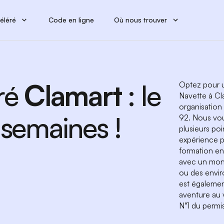
éléré
Code en ligne
Où nous trouver
ré
Clamart
: le
Optez pour u
Navette à Cl
organisation
 semaines !
92. Nous vou
plusieurs po
expérience p
formation en
avec un moni
ou des envi
est égaleme
aventure au 
N°1 du permis