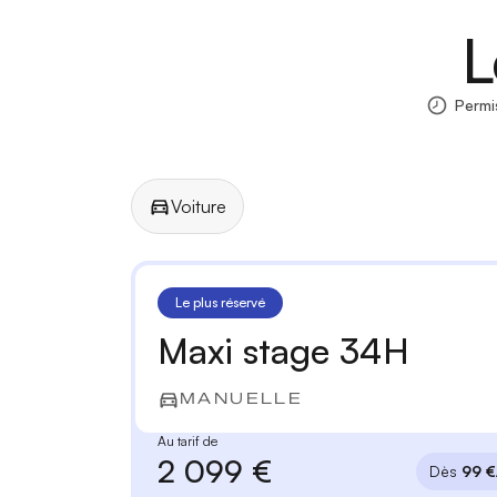
L
Permi
Voiture
Manuelle
Automatique
Le plus réservé
Maxi stage 34H
MANUELLE
Au tarif de
2 099 €
Dès
99 €