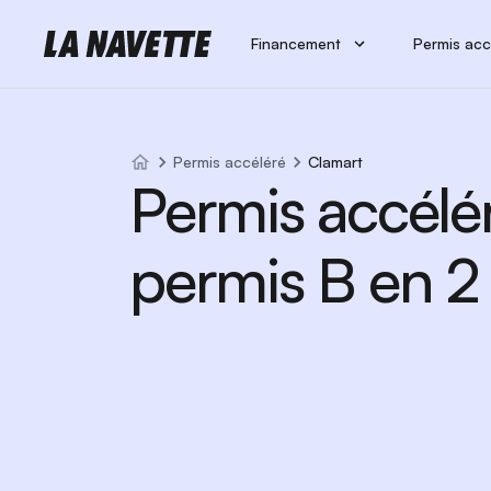
Financement
Permis acc
Permis accéléré
Clamart
Permis accélé
permis B en 2