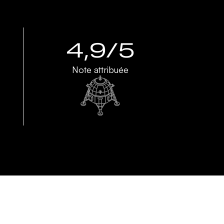
4,9/5
Note attribuée