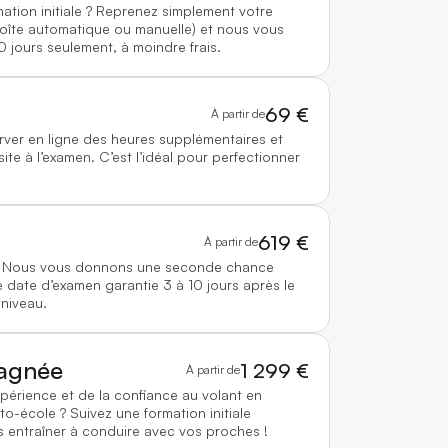
mation initiale ? Reprenez simplement votre
boîte automatique ou manuelle) et nous vous
0 jours seulement, à moindre frais.
69 €
À partir de
rver en ligne des heures supplémentaires et
te à l’examen. C’est l’idéal pour perfectionner
619 €
À partir de
 ? Nous vous donnons une seconde chance
 date d’examen garantie 3 à 10 jours après le
 niveau.
agnée
1 299 €
À partir de
xpérience et de la confiance au volant en
to-école ? Suivez une formation initiale
 entraîner à conduire avec vos proches !