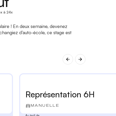
ut
x à 24x
ulaire ! En deux semaine, devenez
hangiez d’auto-école, ce stage est
Représentation 6H
MANUELLE
Au tarif de