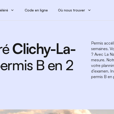
éléré
Code en ligne
Où nous trouver
ré
Clichy-La-
Permis accél
semaines. Vo
? Avec La N
 permis B en 2
mesure. Notr
votre planni
d’examen. In
permis B en 