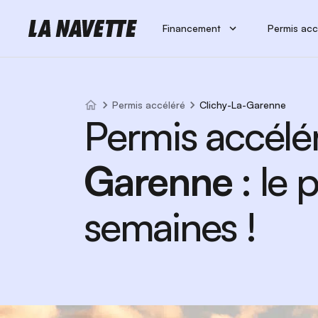
Financement
Permis acc
Permis accéléré
Clichy-La-Garenne
Permis accélé
Garenne
: le
semaines !