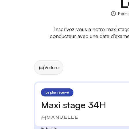
L
Permi
Inscrivez-vous à notre maxi stag
conducteur avec une date d’examen
Voiture
Manuelle
Automatique
Le plus réservé
Maxi stage 34H
MANUELLE
Au tarif de