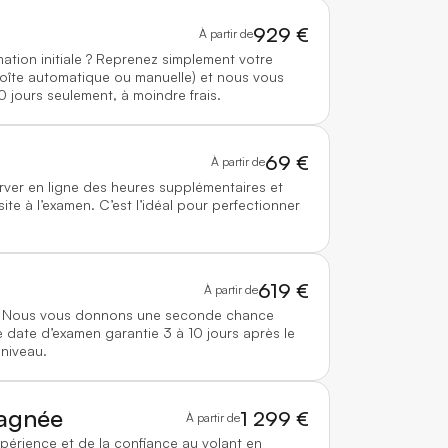
929 €
À partir de
mation initiale ? Reprenez simplement votre
boîte automatique ou manuelle) et nous vous
0 jours seulement, à moindre frais.
69 €
À partir de
rver en ligne des heures supplémentaires et
te à l’examen. C’est l’idéal pour perfectionner
619 €
À partir de
 ? Nous vous donnons une seconde chance
 date d’examen garantie 3 à 10 jours après le
 niveau.
agnée
1 299 €
À partir de
xpérience et de la confiance au volant en