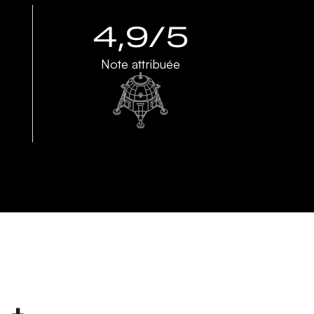
4,9/5
Note attribuée