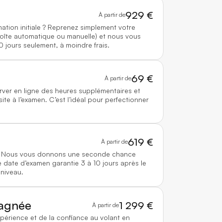
929 €
À partir de
mation initiale ? Reprenez simplement votre
boîte automatique ou manuelle) et nous vous
0 jours seulement, à moindre frais.
69 €
À partir de
rver en ligne des heures supplémentaires et
te à l’examen. C’est l’idéal pour perfectionner
619 €
À partir de
 ? Nous vous donnons une seconde chance
 date d’examen garantie 3 à 10 jours après le
 niveau.
agnée
1 299 €
À partir de
xpérience et de la confiance au volant en