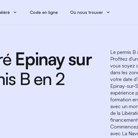
éléré
Code en ligne
Où nous trouver
ré
Epinay sur
Le permis B 
Profitez d'u
vous soyez d
mis B en 2
dans les zone
votre date d
Epinay-sur-S
expérience p
formation en
avec un moni
de la Libéra
financement 
Commencez v
avec La Nave