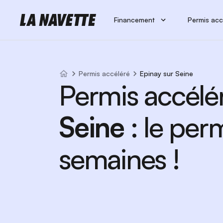
Financement
Permis acc
Permis accéléré
Epinay sur Seine
Permis accélé
Seine
: le per
semaines !