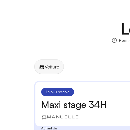
L
Permi
Voiture
Manuelle
Automatique
Le plus réservé
Maxi stage 34H
MANUELLE
Au tarif de