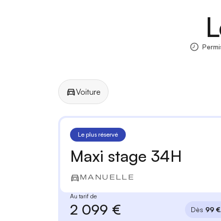
L
Permi
Voiture
Manuelle
Automatique
Le plus réservé
Maxi stage 34H
MANUELLE
Au tarif de
2 099 €
Dès
99 €