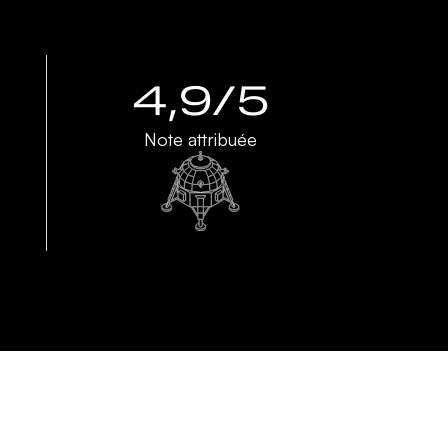
4,9/5
Note attribuée