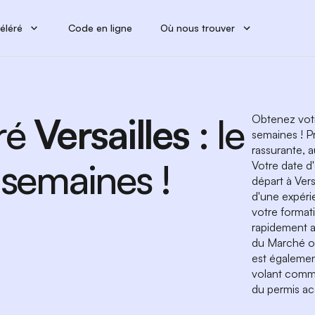
éléré
Code en ligne
Où nous trouver
ré
Versailles
: le
Obtenez votr
semaines ! Pr
rassurante, a
 semaines !
Votre date d
départ à Vers
d'une expéri
votre format
rapidement a
du Marché o
est égalemen
volant comme
du permis acc