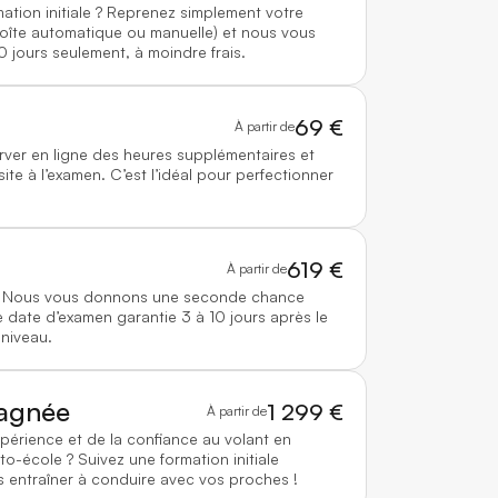
mation initiale ? Reprenez simplement votre
boîte automatique ou manuelle) et nous vous
0 jours seulement, à moindre frais.
69 €
À partir de
rver en ligne des heures supplémentaires et
te à l’examen. C’est l’idéal pour perfectionner
619 €
À partir de
 ? Nous vous donnons une seconde chance
 date d’examen garantie 3 à 10 jours après le
 niveau.
agnée
1 299 €
À partir de
xpérience et de la confiance au volant en
to-école ? Suivez une formation initiale
 entraîner à conduire avec vos proches !