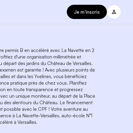
Je m'inscris
e permis B en accéléré avec La Navette en 2
ofitez d'une organisation millimétrée et
u départ des jardins du Château de Versailles.
'examen est garantie ! Avec plusieurs points de
ailles et dans les Yvelines, vous bénéficiez
ence pratique près de chez vous. Planifiez
ion en toute transparence et progressez
vec un unique moniteur, au départ de la Place
u des alentours du Château. Le financement
t possible avec le CPF ! Votre aventure au
nce à La Navette-Versailles, auto-école N°1
éléré à Versailles.